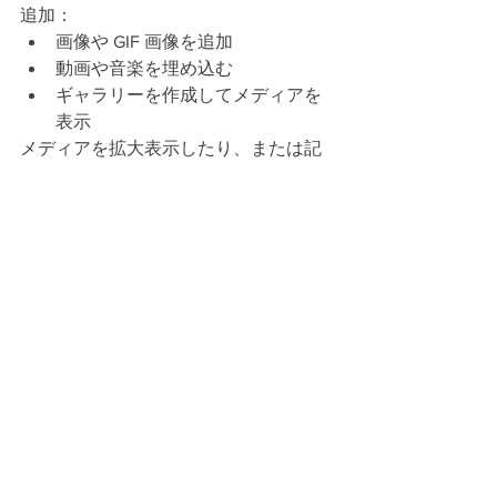
追加： 
画像や GIF 画像を追加 
動画や音楽を埋め込む 
ギャラリーを作成してメディアを
表示
メディアを拡大表示したり、または記
事に合わせて小さなサイズで表示する
ことができます。
記事にハッシュタグを追
加
ハッシュタグを効果的に利用しましょ
う！ 記事にハッシュタグ（#休暇 
#夢
#
夏
）などを追加してより多くの読者を
獲得しましょう。読者はハッシュタグ
を利用して興味のある記事をかんたん
に検索することができます。